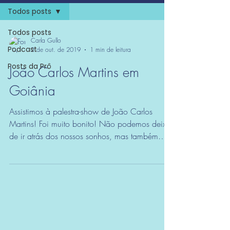
Todos posts
Todos posts
Carla Gullo
Podcast
2 de out. de 2019
1 min de leitura
Posts da Prô
João Carlos Martins em
Goiânia
Assistimos à palestra-show de João Carlos
Martins! Foi muito bonito! Não podemos deixar
de ir atrás dos nossos sonhos, mas também
não...