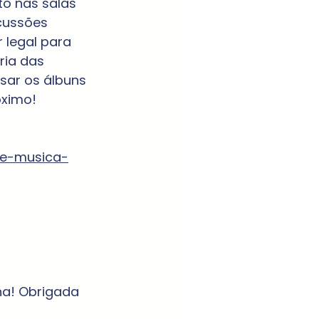
o nas salas 
cussões 
r legal para 
ria das 
sar os álbuns 
ximo! 
de-musica-
ha! Obrigada 