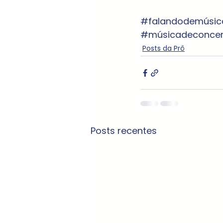
#falandodemúsic
#músicadeconcer
Posts da Prô
Posts recentes