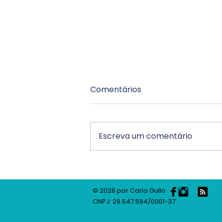
Comentários
Escreva um comentário
Preciso ler partitura para
tocar um instrumento
© 2026 por Carla Gullo
musical?!
CNPJ: 29.547.594/0001-37