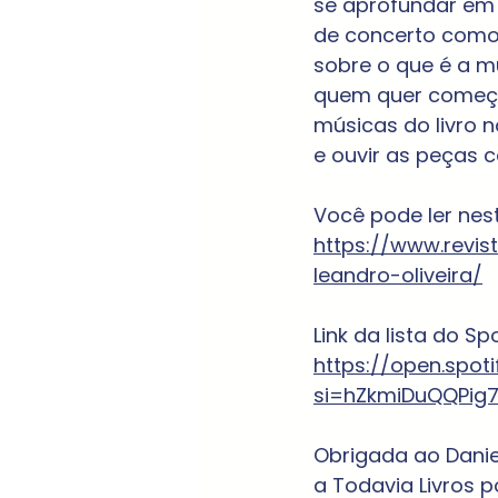
se aprofundar em
de concerto como 
sobre o que é a mús
quem quer começar
músicas do livro n
e ouvir as peças 
Você pode ler neste
https://www.revi
leandro-oliveira/
Link da lista do Spo
https://open.spot
si=hZkmiDuQQPig
Obrigada ao Danie
a Todavia Livros po