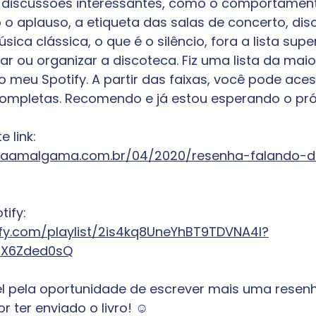
 discussões interessantes, como o comportament
o aplauso, a etiqueta das salas de concerto, dis
ica clássica, o que é o silêncio, fora a lista supe
 ou organizar a discoteca. Fiz uma lista da maio
o meu Spotify. A partir das faixas, você pode aces
completas. Recomendo e já estou esperando o pró
 link: 
staamalgama.com.br/04/2020/resenha-falando-
tify: 
ify.com/playlist/2is4kq8UneYhBT9TDVNA4I?
7X6Zded0sQ
l pela oportunidade de escrever mais uma resen
r ter enviado o livro! ☺️