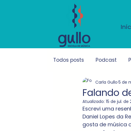
Iníc
Todos posts
Podcast
P
Carla Gullo
5 de 
Falando d
Atualizado:
15 de jul. de
Escrevi uma resenh
Daniel Lopes da R
gosta de música c