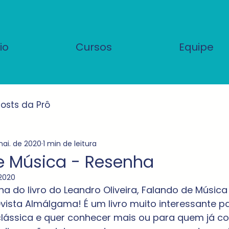
io
Cursos
Equipe
osts da Prô
mai. de 2020
1 min de leitura
e Música - Resenha
 2020
a do livro do Leandro Oliveira, Falando de Música
evista Almálgama! É um livro muito interessante 
lássica e quer conhecer mais ou para quem já co