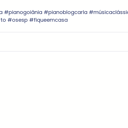
a
#pianogoiânia
#pianoblogcarla
#músicaclássi
to
#osesp
#fiqueemcasa