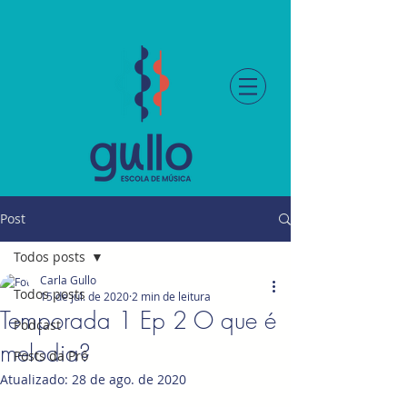
Post
Todos posts
Carla Gullo
Todos posts
15 de jul. de 2020
2 min de leitura
Temporada 1 Ep 2 O que é
Podcast
melodia?
Posts da Prô
Atualizado:
28 de ago. de 2020