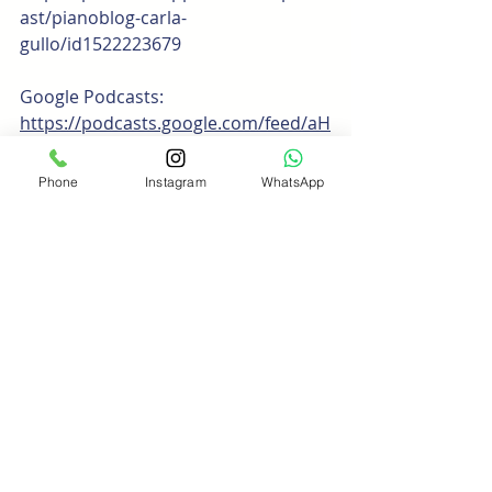
ast/pianoblog-carla-
gullo/id1522223679
Google Podcasts:
https://podcasts.google.com/feed/aH
R0cHM6Ly9hbmNob3IuZm0vcy8yOG
Q1MzI1Yy9wb2RjYXN0L3Jzcw==
Phone
Instagram
WhatsApp
Breaker:
https://www.breaker.audio/pianoblog
-carla-gullo
Pocket Casts: 
https://pca.st/si7pfj6v
RadioPublic:
https://radiopublic.com/pianoblog-
carla-gullo-60VnYL
Podcast