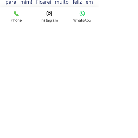
para mim! Ficarei muito feliz em 
aprendermos juntos!
Phone
Instagram
WhatsApp
https://www.youtube.com/watch?
v=BVYSrEuTP5A
Vídeos com mais informações:
https://www.youtube.com/watch?
v=d31jgilfzgQ