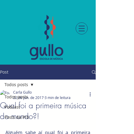
Post
Todos posts
Carla Gullo
Todos posts
22 de jun. de 2017
3 min de leitura
Qual foi a primeira música
Podcast
do mundo?!
Posts da Prô
Alguém sabe aí qual foi a primeira 