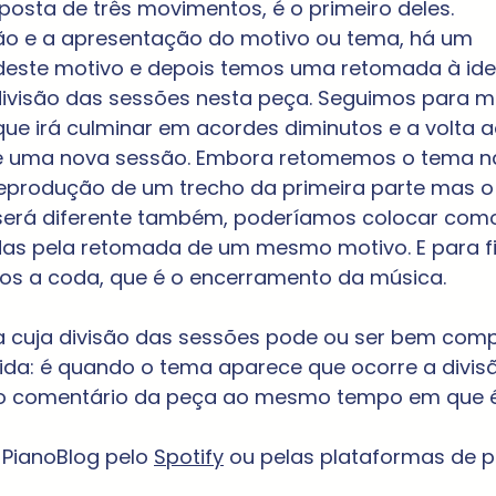
posta de três movimentos, é o primeiro deles.
ão e a apresentação do motivo ou tema, há um 
este motivo e depois temos uma retomada à ideia i
divisão das sessões nesta peça. Seguimos para m
ue irá culminar em acordes diminutos e a volta 
e uma nova sessão. Embora retomemos o tema na
 reprodução de um trecho da primeira parte mas o
será diferente também, poderíamos colocar como
s pela retomada de um mesmo motivo. E para fin
mos a coda, que é o encerramento da música.
 cuja divisão das sessões pode ou ser bem com
da: é quando o tema aparece que ocorre a divisão
 o comentário da peça ao mesmo tempo em que é
PianoBlog pelo 
Spotify
 ou pelas plataformas de 