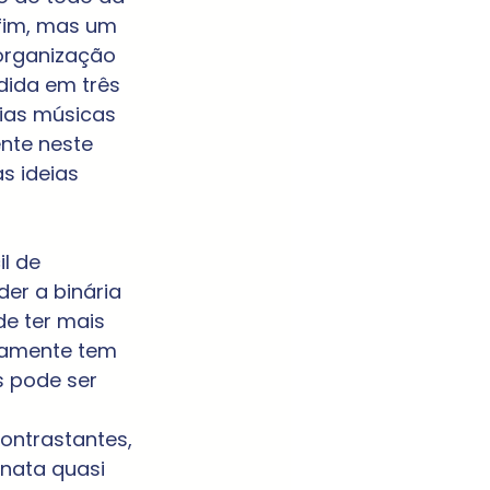
fim, mas um 
organização 
dida em três 
ias músicas 
nte neste 
s ideias 
l de 
der a binária 
de ter mais 
riamente tem 
 pode ser 
ntrastantes, 
nata quasi 