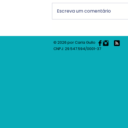
Escreva um comentário
Resenha do livro - Dor
Fantasma, de Rafael Gallo
© 2026 por Carla Gullo
CNPJ: 29.547.594/0001-37