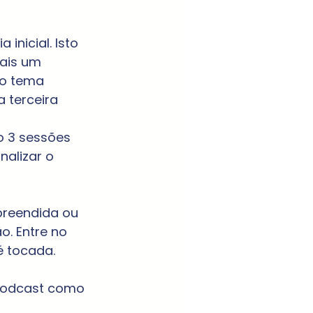
nicial. Isto 
ais um 
ao tema 
 terceira 
 
 3 sessões 
alizar o 
preendida ou 
. Entre no 
 tocada.
podcast como 