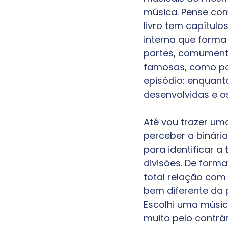
música. Pense com
livro tem capítul
interna que forma 
partes, comumente
famosas, como por
episódio: enquant
desenvolvidas e os
Até vou trazer um
perceber a binária
para identificar a
divisões. De form
total relação com
bem diferente da p
Escolhi uma músic
muito pelo contrá