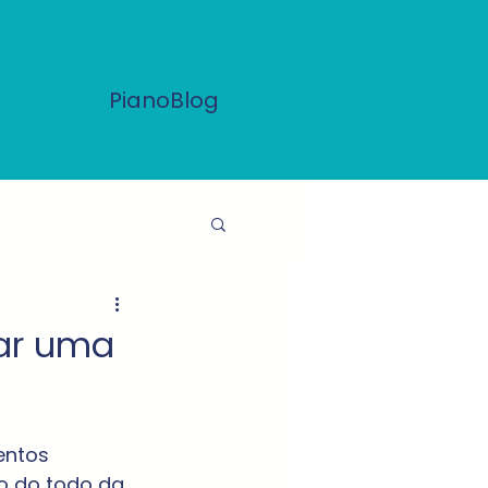
PianoBlog
car uma
entos 
o do todo da 