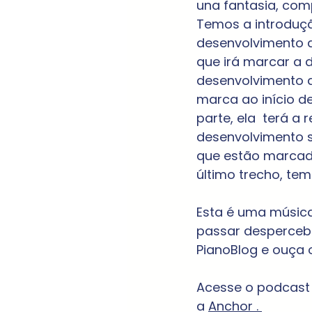
una fantasia, com
Temos a introduç
desenvolvimento d
que irá marcar a 
desenvolvimento q
marca ao início d
parte, ela  terá a
desenvolvimento 
que estão marcada
último trecho, te
Esta é uma música
passar despercebi
PianoBlog e ouça
Acesse o podcast 
a 
Anchor
 . 