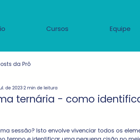
io
Cursos
Equipe
osts da Prô
jul. de 2023
2 min de leitura
rma ternária - como identifi
uma sessão? Isto envolve vivenciar todos os elem
o tempo e identificar uma pequena cisão no mei